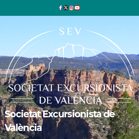
Ir
al
contenido
Societat Excursionista de
València