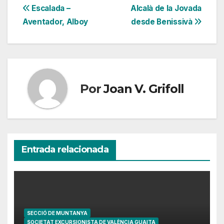
Navegación
Escalada –
Alcalà de la Jovada
Aventador, Alboy
desde Benissivà
de
entradas
Por
Joan V. Grifoll
Entrada relacionada
SECCIÓ DE MUNTANYA
SOCIETAT EXCURSIONISTA DE VALÈNCIA GUAITA