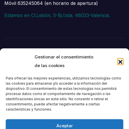
Móvil 635245064 (en horario de apertura)
Estamos en Cl.Lebón, 5-Bj.Izda. 46023-Valencia.
Gestionar el consentimiento
de las cookies
Para ofrecer las mejores experiencias, utilizamos tecnologías como
las cookies para almacenar y/o acceder a la información del
dispositivo. El consentimiento de estas tecnologías nos permitirá
Societat
procesar datos como el comportamiento de navegación o las
identificaciones únicas en este sitio. No consentir o retirar el
consentimiento, puede afectar negativamente a ciertas
Excursionista de
características y funciones.
València
Aceptar