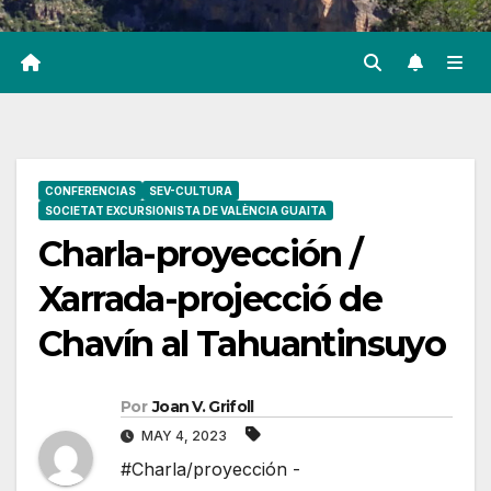
CONFERENCIAS
SEV-CULTURA
SOCIETAT EXCURSIONISTA DE VALÈNCIA GUAITA
Charla-proyección /
Xarrada-projecció de
Chavín al Tahuantinsuyo
Por
Joan V. Grifoll
MAY 4, 2023
#Charla/proyección -