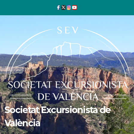
Ir
al
contenido
Societat Excursionista de
València