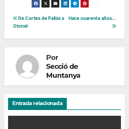
Navegación
De Cortes de Pallàs a
Hace cuarenta años…
Otonel
de
entradas
Por
Secció de
Muntanya
Entrada relacionada