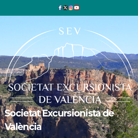
Ir
al
contenido
Societat Excursionista de
València