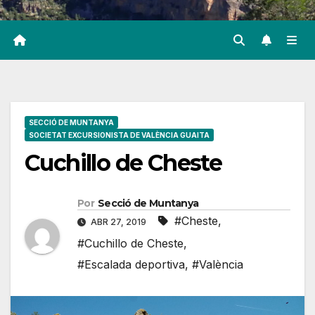
SECCIÓ DE MUNTANYA
SOCIETAT EXCURSIONISTA DE VALÈNCIA GUAITA
Cuchillo de Cheste
Por
Secció de Muntanya
#Cheste
,
ABR 27, 2019
#Cuchillo de Cheste
,
#Escalada deportiva
,
#València