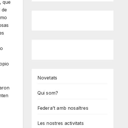
, que
l de
nimo
osas
es
io
ropio
Novetats
caron
Qui som?
nten
Federa’t amb nosaltres
Les nostres activitats