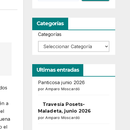
Categorías
Categorías
Ultimas entradas
Panticosa junio 2026
edos
por Amparo Moscardó
én a
Travesía Posets-
el
Maladeta, junio 2026
por Amparo Moscardó
buena
o el