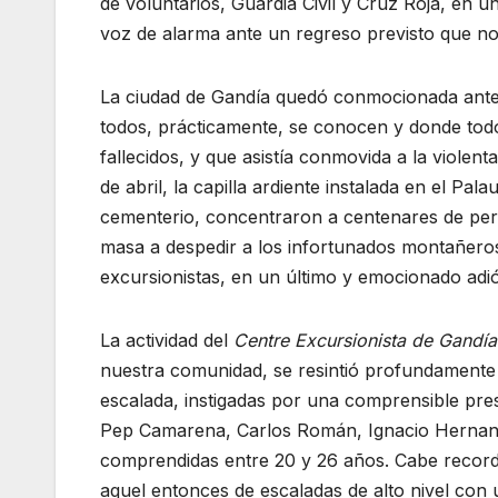
de voluntarios, Guardia Civil y Cruz Roja, en 
voz de alarma ante un regreso previsto que no s
La ciudad de Gandía quedó conmocionada ante 
todos, prácticamente, se conocen y donde todo
fallecidos, y que asistía conmovida a la violent
de abril, la capilla ardiente instalada en el Pala
cementerio, concentraron a centenares de pers
masa a despedir a los infortunados montañero
excursionistas, en un último y emocionado adi
La actividad del
Centre Excursionista de Gandía
nuestra comunidad, se resintió profundamente
escalada, instigadas por una comprensible presió
Pep Camarena, Carlos Román, Ignacio Hernand
comprendidas entre 20 y 26 años. Cabe recor
aquel entonces de escaladas de alto nivel con 