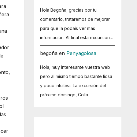
era
Hola Begoña, gracias por tu
ñera
comentario, trataremos de mejorar
para que la podáis ver más
una
información. Al final esta excursión…
ador
begoña
en
Penyagolosa
de
Hola, muy interesante vuestra web
ento,
pero al mismo tiempo bastante liosa
y poco intuitiva. La excursión del
próximo domingo, Colla…
eros
ol
las
ocer