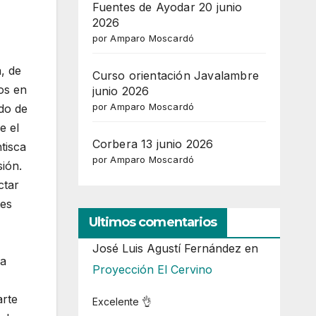
Fuentes de Ayodar 20 junio
2026
por Amparo Moscardó
, de
Curso orientación Javalambre
os en
junio 2026
por Amparo Moscardó
ado de
e el
Corbera 13 junio 2026
tisca
por Amparo Moscardó
ión.
ctar
tes
Ultimos comentarios
José Luis Agustí Fernández
en
 a
Proyección El Cervino
arte
Excelente 👌