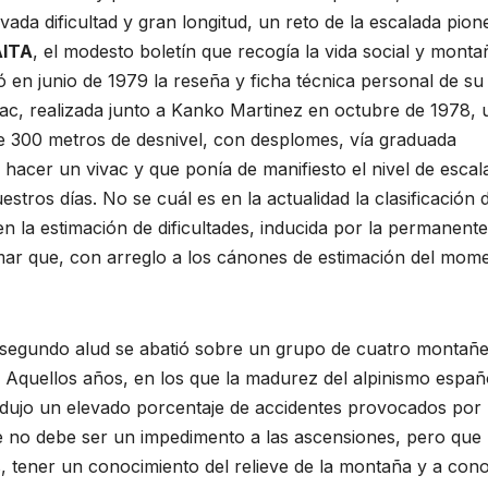
vada dificultad y gran longitud, un reto de la escalada pion
ITA
, el modesto boletín que recogía la vida social y monta
ó en junio de 1979 la reseña y ficha técnica personal de su
Ifac, realizada junto a Kanko Martinez en octubre de 1978, 
 300 metros de desnivel, con desplomes, vía graduada
acer un vivac y que ponía de manifiesto el nivel de escal
tros días. No se cuál es en la actualidad la clasificación 
 en la estimación de dificultades, inducida por la permanente
rmar que, con arreglo a los cánones de estimación del mom
n segundo alud se abatió sobre un grupo de cuatro montañ
ó. Aquellos años, en los que la madurez del alpinismo españ
odujo un elevado porcentaje de accidentes provocados por 
ue no debe ser un impedimento a las ascensiones, pero que
s, tener un conocimiento del relieve de la montaña y a con