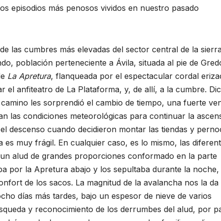
os episodios más penosos vividos en nuestro pasado
 de las cumbres más elevadas del sector central de la sierra
do, población perteneciente a Ávila, situada al pie de Gred
 de
La Apretura
, flanqueada por el espectacular cordal eriz
 el anfiteatro de La Plataforma, y, de allí, a la cumbre. Dic
 camino les sorprendió el cambio de tiempo, una fuerte ven
n las condiciones meteorológicas para continuar la ascens
 el descenso cuando decidieron montar las tiendas y perno
 es muy frágil. En cualquier caso, es lo mismo, las diferen
: un alud de grandes proporciones conformado en la parte
ba por la Apretura abajo y los sepultaba durante la noche,
onfort de los sacos. La magnitud de la avalancha nos la da
ho días más tardes, bajo un espesor de nieve de varios
squeda y reconocimiento de los derrumbes del alud, por p