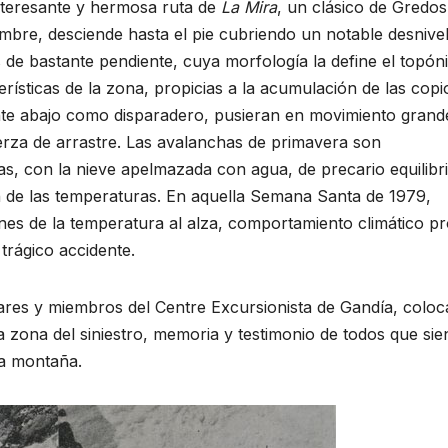
 interesante y hermosa ruta de
La Mira
, un clásico de Gredos
umbre, desciende hasta el pie cubriendo un notable desnive
de bastante pendiente, cuya morfología la define el topó
erísticas de la zona, propicias a la acumulación de las copi
ente abajo como disparadero, pusieran en movimiento grand
erza de arrastre. Las avalanchas de primavera son
as, con la nieve apelmazada con agua, de precario equilibr
n de las temperaturas. En aquella Semana Santa de 1979,
ones de la temperatura al alza, comportamiento climático p
trágico accidente.
iares y miembros del Centre Excursionista de Gandía, colo
zona del siniestro, memoria y testimonio de todos que sie
 la montaña.