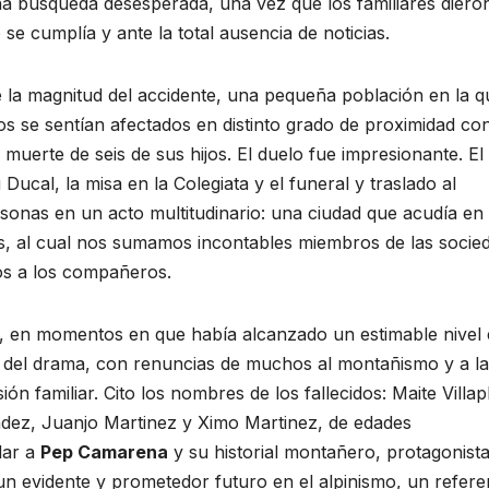
una búsqueda desesperada, una vez que los familiares dieron
e cumplía y ante la total ausencia de noticias.
la magnitud del accidente, una pequeña población en la q
s se sentían afectados en distinto grado de proximidad con
a muerte de seis de sus hijos. El duelo fue impresionante. El
u Ducal, la misa en la Colegiata y el funeral y traslado al
onas en un acto multitudinario: una ciudad que acudía en
s, al cual nos sumamos incontables miembros de las socie
ós a los compañeros.
, en momentos en que había alcanzado un estimable nivel
 del drama, con renuncias de muchos al montañismo y a la
n familiar. Cito los nombres de los fallecidos: Maite Villap
ez, Juanjo Martinez y Ximo Martinez, de edades
dar a
Pep Camarena
y su historial montañero, protagonist
un evidente y prometedor futuro en el alpinismo, un refere