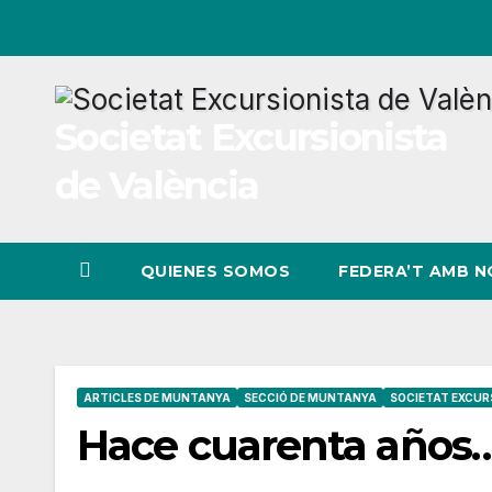
Ir
al
contenido
Societat Excursionista
de València
QUIENES SOMOS
FEDERA’T AMB 
ARTICLES DE MUNTANYA
SECCIÓ DE MUNTANYA
SOCIETAT EXCUR
Hace cuarenta años