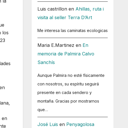
 la
Luis castrillon
en
Ahillas, ruta i
visita al seller Terra D’Art
ue
Me interesa las caminatas ecologicas
 los
 23
Maria E.Martinez
en
En
memoria de Palmira Calvo
Sanchís
dades
Aunque Palmira no esté físicamente
con nosotros, su espíritu seguirá
 en
presente en cada sendero y
montaña. Gracias por mostrarnos
lana,
que…
a en
José Luis
en
Penyagolosa
nte