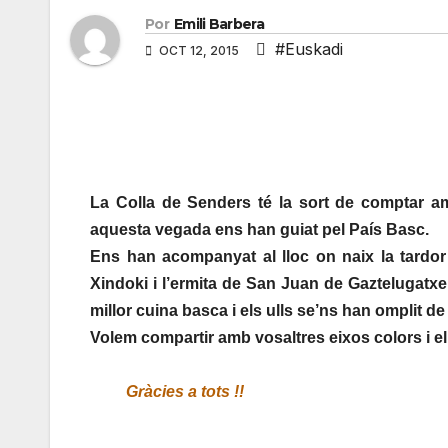
Por
Emili Barbera
#Euskadi
OCT 12, 2015
La Colla de Senders té la sort de comptar a
aquesta vegada ens han guiat pel País Basc.
Ens han acompanyat al lloc on naix la tardor
Xindoki i l’ermita de San Juan de Gaztelugatxe
millor cuina basca i els ulls se’ns han omplit de 
Volem compartir amb vosaltres eixos colors i el
Gràcies a tots !!