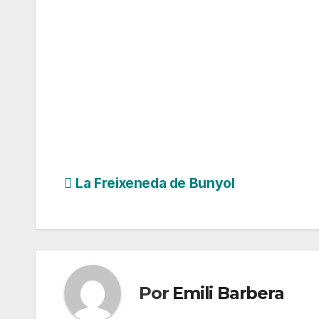
Navegación
La Freixeneda de Bunyol
de
entradas
Por
Emili Barbera