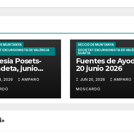
DE MUNTANYA
SECCIÓ DE MUNTANYA
T EXCURSIONISTA DE VALÈNCIA
SOCIETAT EXCURSIONISTA DE VALÈ
GUAITA
esía Posets-
Fuentes de Ayo
deta, junio
20 junio 2026
6
4, 2026
AMPARO
JUN 20, 2026
AMPARO
RDÓ
MOSCARDÓ
i»