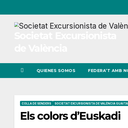
Ir
al
contenido
Societat Excursionista
de València
QUIENES SOMOS
FEDERA’T AMB 
COLLA DE SENDERS
SOCIETAT EXCURSIONISTA DE VALÈNCIA GUAITA
Els colors d’Euskadi