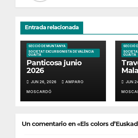
Entrada relacionada
SECCIÓ DE MUNTANYA
SECCIÓ 
SOCIETAT EXCURSIONISTA DE VALÈNCIA
SOCIETA
GUAITA
GUAITA
Panticosa junio
Trav
2026
Mala
202
JUN 26, 2026
AMPARO
JUN 2
MOSCARDÓ
MOSCA
Un comentario en «Els colors d’Euskad