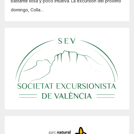
bastante liosa y poco intuitiva. La excursión del próximo
domingo, Colla…