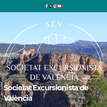
Ir
al
contenido
Societat Excursionista de
València