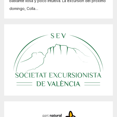
bastante liosa y poco intuitiva. La excursión del próximo
domingo, Colla…