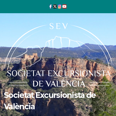
Ir
al
contenido
Societat Excursionista de
València