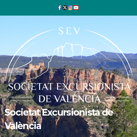
Ir
al
contenido
Societat Excursionista de
València