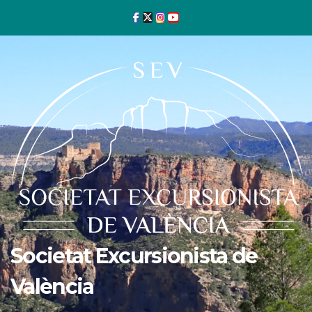
Ir
al
contenido
Societat Excursionista de
València