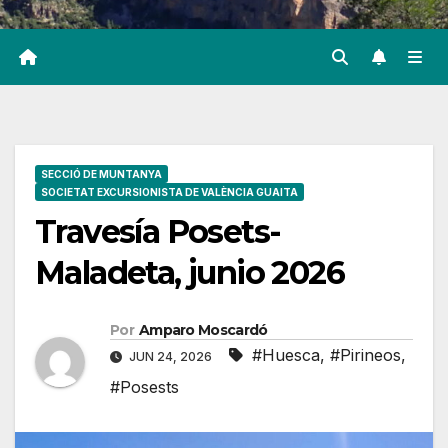
SECCIÓ DE MUNTANYA
SOCIETAT EXCURSIONISTA DE VALÈNCIA GUAITA
Travesía Posets-
Maladeta, junio 2026
Por
Amparo Moscardó
#Huesca
,
#Pirineos
,
JUN 24, 2026
#Posests