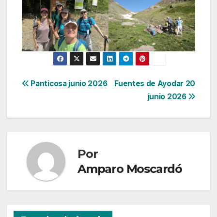
Navegación
Panticosa junio 2026
Fuentes de Ayodar 20
junio 2026
de
entradas
Por
Amparo Moscardó