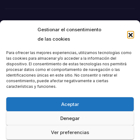
Gestionar el consentimiento
de las cookies
Para ofrecer las mejores experiencias, utilizamos tecnologías como
las cookies para almacenar y/o acceder a la información del
dispositivo. El consentimiento de estas tecnologías nos permitirá
Societat
procesar datos como el comportamiento de navegación o las
identificaciones únicas en este sitio. No consentir o retirar el
consentimiento, puede afectar negativamente a ciertas
Excursionista de
características y funciones.
València
Aceptar
Denegar
Ver preferencias
Funciona gracias a WordPress
|
Tema: Newspaperex de