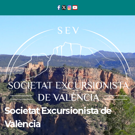
Ir
al
contenido
Societat Excursionista de
València