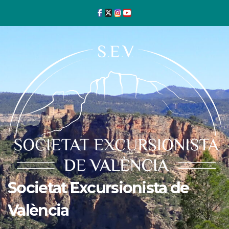
Ir
al
contenido
Societat Excursionista de
València