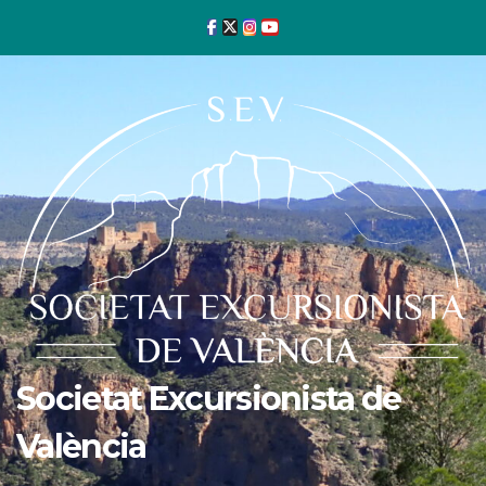
Ir
al
contenido
Societat Excursionista de
València