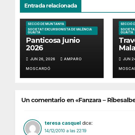
Entrada relacionada
SECCIÓ DE MUNTANYA
SECCIÓ 
SOCIETAT EXCURSIONISTA DE VALÈNCIA
SOCIETA
GUAITA
GUAITA
Panticosa junio
Trav
2026
Mala
202
JUN 26, 2026
AMPARO
JUN 2
MOSCARDÓ
MOSCA
Un comentario en «Fanzara – Ribesalb
teresa casquel
dice:
14/12/2010 a las 22:19