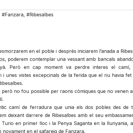
,
#Fanzara
,
#Ribesalbes
smorzarem en el poble i després iniciarem l’anada a Ribes
nos, poderem contemplar una vessant amb bancals abando
unyà. Però en cap moment va perdre interes el camí,
i unes vistes excepcinals de la ferida que el riu havia fet
Ribesalbes.
u però no fou possible per raons còmiques que no venen al
í.
antic camí de ferradura que unia els dos pobles des de 
avem deixant darrere de Ribesalbes amb el seu embassament
urio en primer lloc i la Penya Saganta en la llunyania, a
m novament en el safareig de Fanzara.