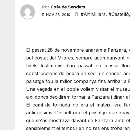
Por
Colla de Senders
#Alt Millars
,
#Castelló
NOV 28, 2010
El passat 28 de novembre anarem a Fanzara, e
pel costat del Mijares, sempre acompanyant-
fidels testimonis d’un passat no massa ll
construccions de pedra en sec, un sender aèri 
paisatge fou la millor companya fins arribar a 
Una vegada en el poble voliem visitar el muse
així doncs decidirem tornar a Fanzara i dinar all
El camí de tornada no era el mateix, era l’
antiquissims. De bell nou el paisatge que an
que se’ns mostrava davant de Fanzara amb el T
sensiblement el temps i en no res ens trobare