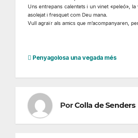
Uns entrepans calentets i un vinet «peleó», la vi
asolejat i fresquet com Deu mana.
Vull agraïr als amics que m’acompanyaren, per 
Navegación
Penyagolosa una vegada més
de
entradas
Por
Colla de Senders