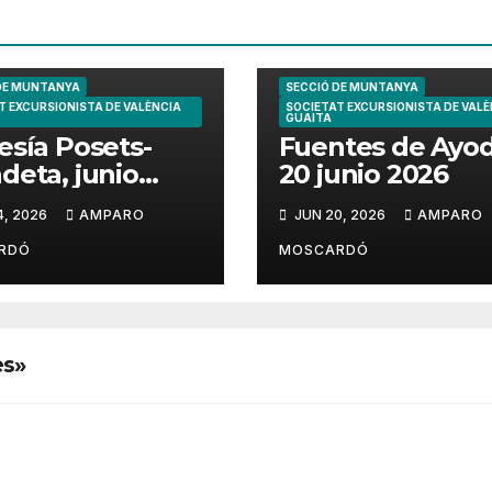
DE MUNTANYA
SECCIÓ DE MUNTANYA
T EXCURSIONISTA DE VALÈNCIA
SOCIETAT EXCURSIONISTA DE VALÈ
GUAITA
esía Posets-
Fuentes de Ayo
deta, junio
20 junio 2026
6
4, 2026
AMPARO
JUN 20, 2026
AMPARO
RDÓ
MOSCARDÓ
es»