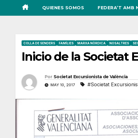
QUIENES SOMOS
FEDERA’T AMB 
COLLA DE SENDERS
FAMÍLIES
MARXA NÒRDICA
NOSALTRES
SE
Inicio de la Societat
Por
Societat Excursionista de València
#Societat Excursionis
MAY 10, 2017