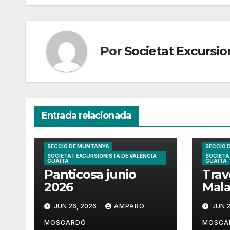
entradas
Por
Societat Excursio
Entrada relacionada
SECCIÓ DE MUNTANYA
SECCIÓ 
SOCIETAT EXCURSIONISTA DE VALÈNCIA
SOCIETA
GUAITA
GUAITA
Panticosa junio
Trav
2026
Mala
202
JUN 26, 2026
AMPARO
JUN 2
MOSCARDÓ
MOSCA