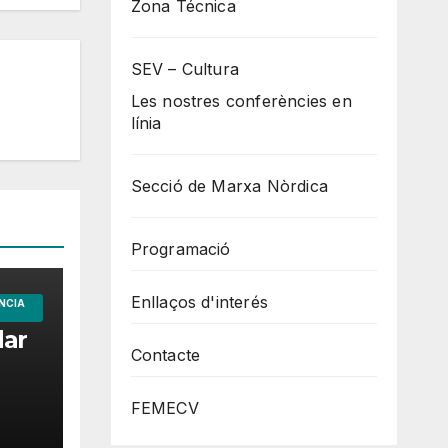
Zona Técnica
SEV – Cultura
Les nostres conferències en
línia
Secció de Marxa Nòrdica
Programació
Enllaços d'interés
NCIA
dar
Contacte
O
FEMECV