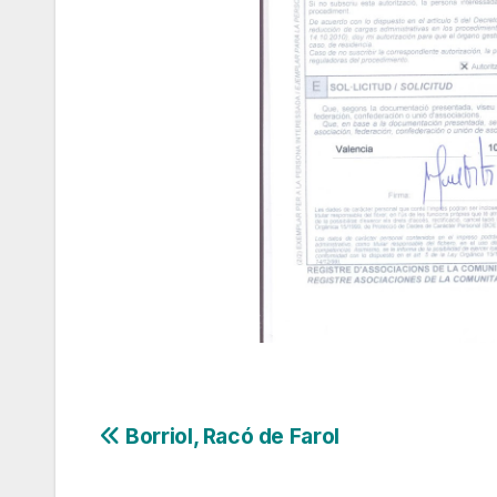
Navegación
Borriol, Racó de Farol
de