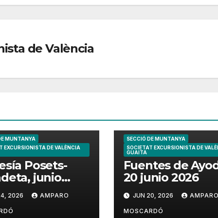
nista de València
DE MUNTANYA
SECCIÓ DE MUNTANYA
T EXCURSIONISTA DE VALÈNCIA
SOCIETAT EXCURSIONISTA DE VALÈ
GUAITA
esía Posets-
Fuentes de Ayo
deta, junio
20 junio 2026
6
4, 2026
AMPARO
JUN 20, 2026
AMPAR
RDÓ
MOSCARDÓ