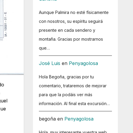
Aunque Palmira no esté físicamente
con nosotros, su espíritu seguirá
presente en cada sendero y
montaña. Gracias por mostrarnos
que…
José Luis
en
Penyagolosa
Hola Begoña, gracias por tu
do
comentario, trataremos de mejorar
n
para que la podáis ver más
guel
información. Al final esta excursión…
que
begoña
en
Penyagolosa
Hola, muy interesante vuestra web