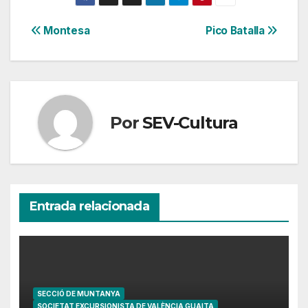
Navegación
Montesa
Pico Batalla
de
entradas
Por
SEV-Cultura
Entrada relacionada
SECCIÓ DE MUNTANYA
SOCIETAT EXCURSIONISTA DE VALÈNCIA GUAITA