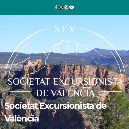
Ir
al
contenido
Societat Excursionista de
València