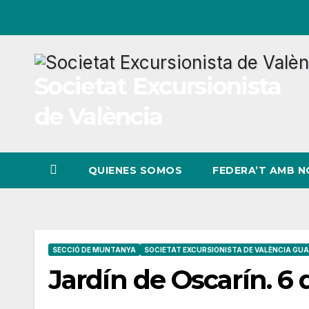
Ir
al
contenido
Societat Excursionista
de València
QUIENES SOMOS
FEDERA’T AMB 
SECCIÓ DE MUNTANYA
SOCIETAT EXCURSIONISTA DE VALÈNCIA GUA
Jardín de Oscarín. 6 