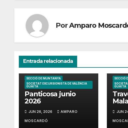
entradas
Por
Amparo Moscard
Entrada relacionada
SECCIÓ DE MUNTANYA
SECCIÓ 
SOCIETAT EXCURSIONISTA DE VALÈNCIA
SOCIETA
GUAITA
GUAITA
Panticosa junio
Trav
2026
Mala
202
JUN 26, 2026
AMPARO
JUN 2
MOSCARDÓ
MOSCA