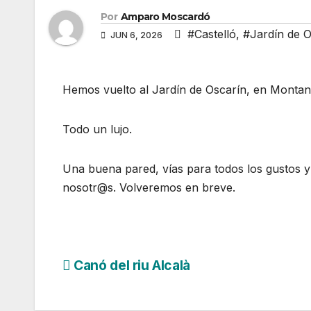
Por
Amparo Moscardó
#Castelló
,
#Jardín de O
JUN 6, 2026
Hemos vuelto al Jardín de Oscarín, en Montan
Todo un lujo.
Una buena pared, vías para todos los gustos 
nosotr@s. Volveremos en breve.
Navegación
Canó del riu Alcalà
de