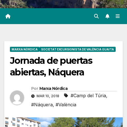
MARXA NÒRDICA
SOCIETAT EXCURSIONISTA DE VALÈNCIA GUAITA
Jornada de puertas
abiertas, Náquera
Por
Marxa Nórdica
#Camp del Túria
,
MAR 10, 2018
#Náquera
,
#València