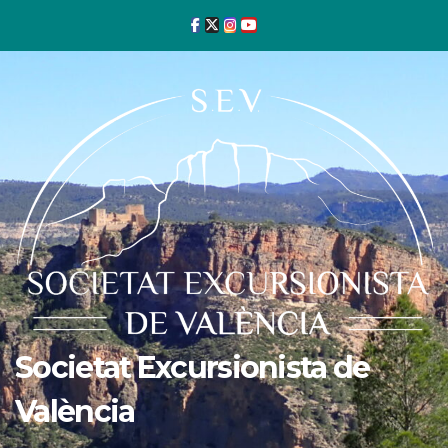
Ir
al
contenido
Societat Excursionista de
València