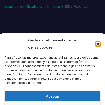
Estamos en Cl.Lebón, 5-Bj.Izda. 46023-Valencia.
Gestionar el consentimiento
de las cookies
Para ofrecer las mejores experiencias, utilizamos tecnologías como
las cookies para almacenar y/o acceder a la información del
dispositivo. El consentimiento de estas tecnologías nos permitirá
Societat
procesar datos como el comportamiento de navegación o las
identificaciones únicas en este sitio. No consentir o retirar el
consentimiento, puede afectar negativamente a ciertas
Excursionista de
características y funciones.
València
Aceptar