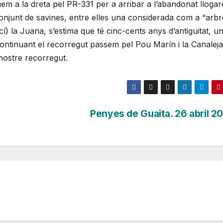
uem a la dreta pel PR-331 per a arribar a l’abandonat llogar
onjunt de savines, entre elles una considerada com a “arbr
 la Juana, s’estima que té cinc-cents anys d’antiguitat, u
continuant el recorregut passem pel Pou Marín i la Canaleja
l nostre recorregut.
Penyes de Guaita. 26 abril 2