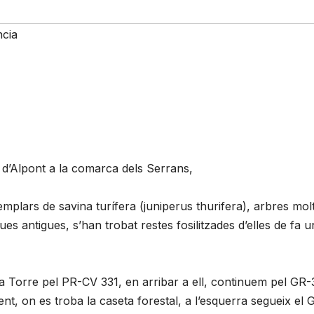
ncia
 d’Alpont a la comarca dels Serrans,
lars de savina turífera (juniperus thurifera), arbres mol
ues antigues, s’han trobat restes fosilitzades d’elles de fa u
a Torre pel PR-CV 331, en arribar a ell, continuem pel GR-3
t, on es troba la caseta forestal, a l’esquerra segueix el 