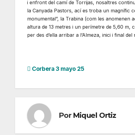
i enfront del camí de Torrijas, nosaltres contin
la Canyada Pastors, ací es troba un magnífic c
monumental”, la Trabina (com les anomenen ací)
altura de 13 metres i un perímetre de 5,60 m, 
per des d’ella arribar a l’Almeza, inici i final de
Navegación
Corbera 3 mayo 25
de
entradas
Por
Miquel Ortiz