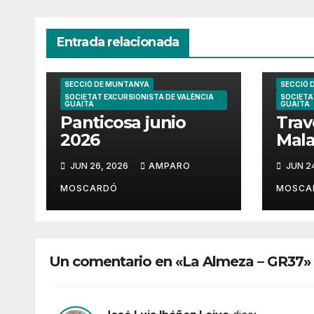
Entrada relacionada
SECCIÓ DE MUNTANYA
SECCIÓ 
SOCIETAT EXCURSIONISTA DE VALÈNCIA
SOCIETA
GUAITA
GUAITA
Panticosa junio
Trav
2026
Mala
202
JUN 26, 2026
AMPARO
JUN 2
MOSCARDÓ
MOSCA
Un comentario en «La Almeza – GR37»