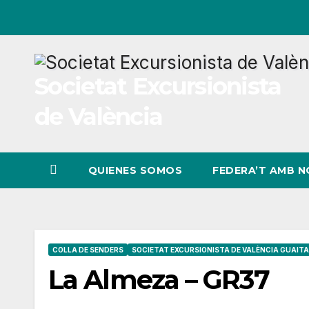
Ir
al
contenido
Societat Excursionista
de València
QUIENES SOMOS
FEDERA’T AMB 
COLLA DE SENDERS
SOCIETAT EXCURSIONISTA DE VALÈNCIA GUAITA
La Almeza – GR37