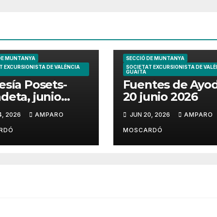
DE MUNTANYA
SECCIÓ DE MUNTANYA
T EXCURSIONISTA DE VALÈNCIA
SOCIETAT EXCURSIONISTA DE VALÈ
GUAITA
esía Posets-
Fuentes de Ayo
deta, junio
20 junio 2026
6
4, 2026
AMPARO
JUN 20, 2026
AMPARO
RDÓ
MOSCARDÓ