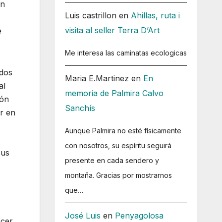
ón
Luis castrillon
en
Ahillas, ruta i
visita al seller Terra D’Art
e
Me interesa las caminatas ecologicas
ados
Maria E.Martinez
en
En
al
memoria de Palmira Calvo
ión
Sanchís
r en
Aunque Palmira no esté físicamente
con nosotros, su espíritu seguirá
sus
presente en cada sendero y
montaña. Gracias por mostrarnos
que…
José Luis
en
Penyagolosa
ocer