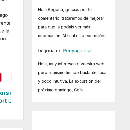
y
Hola Begoña, gracias por tu
hago
comentario, trataremos de mejorar
rente
para que la podáis ver más
ue la
información. Al final esta excursión…
 un
begoña
en
Penyagolosa
Hola, muy interesante vuestra web
pero al mismo tiempo bastante liosa
y poco intuitiva. La excursión del
próximo domingo, Colla…
ors i
ort