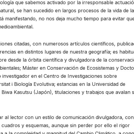
tología que sabemos activado por la irresponsable actuaci
tural, se han sucedido en largos procesos de la vida de la
está manifestando, no nos deja mucho tiempo para evitar qu
 medioambiental.
ones citadas, con numerosos artículos científicos, public
rencias en distintos lugares de nuestra geografía; es habitu
 desde la órbita científica y divulgadora de la conservac
mbientales; Máster en Conservación de Ecosistemas y Docto
 investigador en el Centro de Investigaciones sobre
rsitat i Biología Evolutiva; estancias en la Universidad de
 Biwa Kasutsu (Japón), titulaciones y trabajos que avalan 
r al lector con un estilo de comunicación divulgadora, con
, cuadros y esquemas, aunque sin perder por ello el rigor
ma a la complejidad y magnitud del Cambio Climático, a con