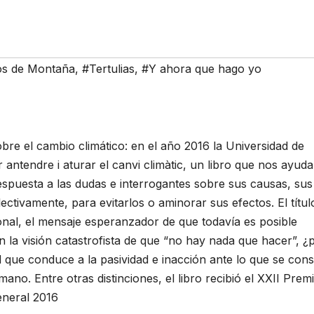
ros de Montaña
,
#Tertulias
,
#Y ahora que hago yo
bre el cambio climático: en el año 2016 la Universidad de
 antendre i aturar el canvi climàtic, un libro que nos ayuda
respuesta a las dudas e interrogantes sobre sus causas, sus
ctivamente, para evitarlos o aminorar sus efectos. El títul
nal, el mensaje esperanzador de que todavía es posible
n la visión catastrofista de que “no hay nada que hacer”, ¿
d que conduce a la pasividad e inacción ante lo que se cons
mano. Entre otras distinciones, el libro recibió el XXII Prem
eneral 2016