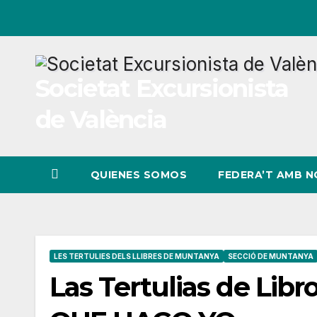
Ir
al
contenido
Societat Excursionista
de València
QUIENES SOMOS
FEDERA’T AMB 
LES TERTULIES DELS LLIBRES DE MUNTANYA
SECCIÓ DE MUNTANYA
Las Tertulias de Li