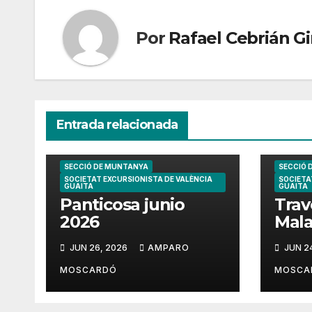
Por
Rafael Cebrián 
Entrada relacionada
SECCIÓ DE MUNTANYA
SECCIÓ 
SOCIETAT EXCURSIONISTA DE VALÈNCIA
SOCIETA
GUAITA
GUAITA
Panticosa junio
Trav
2026
Mala
202
JUN 26, 2026
AMPARO
JUN 2
MOSCARDÓ
MOSCA