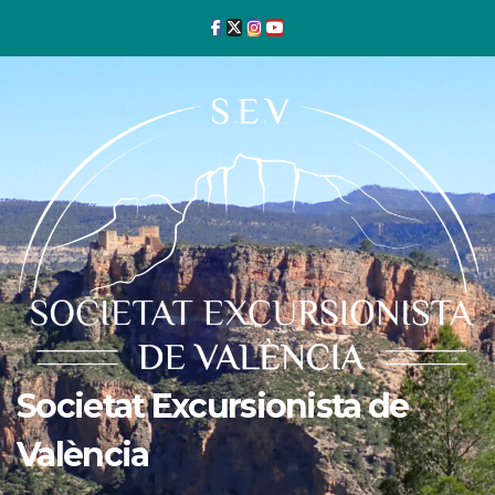
Ir
al
contenido
Societat Excursionista de
València