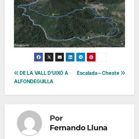
Navegación
DE LA VALL D’UIXÓ A
Escalada – Cheste
ALFONDEGUILLA
de
entradas
Por
Fernando Lluna