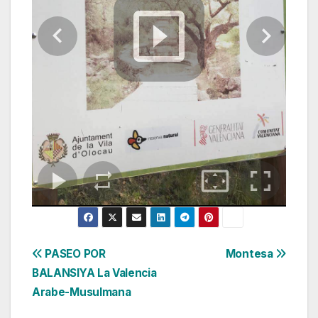
Navegación
PASEO POR
Montesa
BALANSIYA La Valencia
de
Arabe-Musulmana
entradas