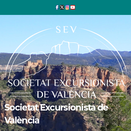
Ir
al
contenido
Societat Excursionista de
València