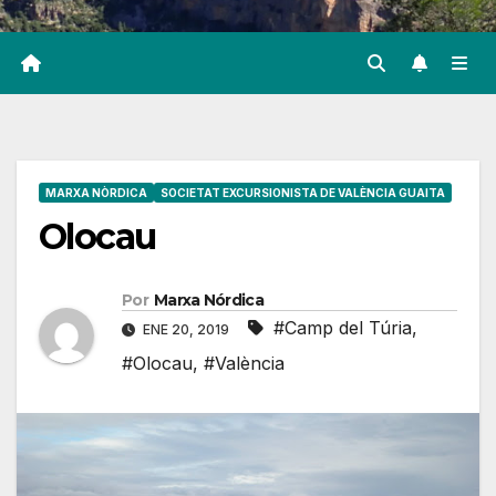
MARXA NÒRDICA
SOCIETAT EXCURSIONISTA DE VALÈNCIA GUAITA
Olocau
Por
Marxa Nórdica
#Camp del Túria
,
ENE 20, 2019
#Olocau
,
#València