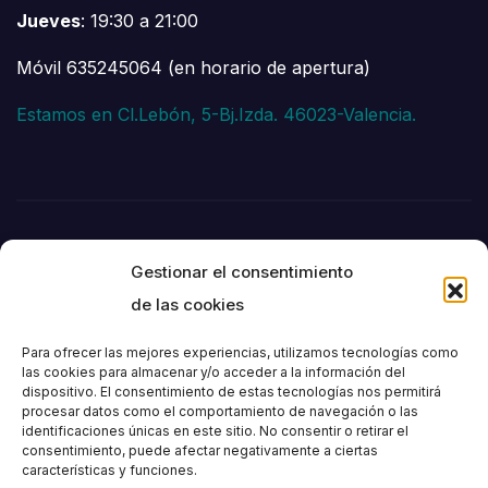
Jueves
: 19:30 a 21:00
Móvil 635245064 (en horario de apertura)
Estamos en Cl.Lebón, 5-Bj.Izda. 46023-Valencia.
Gestionar el consentimiento
de las cookies
Para ofrecer las mejores experiencias, utilizamos tecnologías como
las cookies para almacenar y/o acceder a la información del
dispositivo. El consentimiento de estas tecnologías nos permitirá
Societat
procesar datos como el comportamiento de navegación o las
identificaciones únicas en este sitio. No consentir o retirar el
consentimiento, puede afectar negativamente a ciertas
Excursionista de
características y funciones.