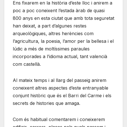
Ens fixarem en la història d’este lloc i anirem a
poc a poc coneixent l’estada àrab de quasi
800 anys en esta ciutat que amb tota seguretat
han deixat, a part d’algunes restes
arqueològiques, altres herències com
l’agricultura, la poesia, l’amor per la bellesa i el
lúdic a més de moltíssimes paraules
incorporades a l’idioma actual, tant valencià
com castellà.
Al mateix temps i al llarg del passeig anirem
coneixent altres aspectes d’este entranyable
conjunt històric que és el Barri del Carme i els
secrets de histories que amaga.
Com és habitual comentarem i coneixerem
edificis, carrers, places pels quals passem i