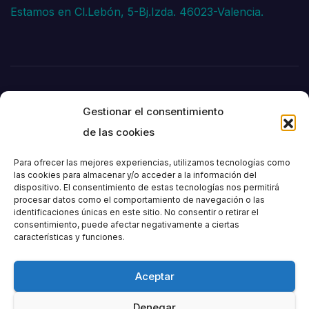
Estamos en Cl.Lebón, 5-Bj.Izda. 46023-Valencia.
Gestionar el consentimiento
de las cookies
Para ofrecer las mejores experiencias, utilizamos tecnologías como
las cookies para almacenar y/o acceder a la información del
dispositivo. El consentimiento de estas tecnologías nos permitirá
Societat
procesar datos como el comportamiento de navegación o las
identificaciones únicas en este sitio. No consentir o retirar el
consentimiento, puede afectar negativamente a ciertas
Excursionista de
características y funciones.
València
Aceptar
Denegar