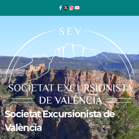
Ir
al
contenido
Societat Excursionista de
València