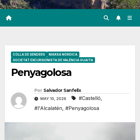
COLLA DE SENDERS
MARXA NÒRDICA
SOCIETAT EXCURSIONISTA DE VALÈNCIA GUAITA
Penyagolosa
Por
Salvador Sanfelix
#Castelló
,
MAY 10, 2026
#l'Alcalatén
,
#Penyagolosa