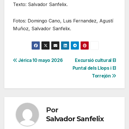
Texto: Salvador Sanfelix.
Fotos: Domingo Cano, Luis Fernandez, Agustí
Muñoz, Salvador Sanfelix.
Navegación
Jérica 10 mayo 2026
Excursió cultural El
Puntal dels Llops i El
de
Torrejón
entradas
Por
Salvador Sanfelix