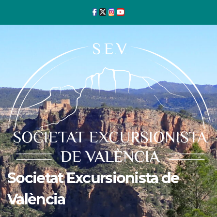
Ir
al
contenido
Societat Excursionista de
València