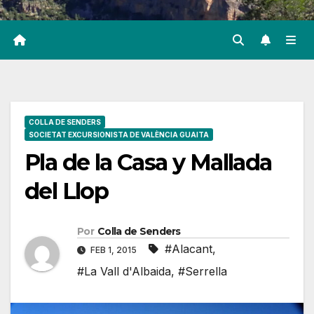
COLLA DE SENDERS
SOCIETAT EXCURSIONISTA DE VALÈNCIA GUAITA
Pla de la Casa y Mallada
del Llop
Por
Colla de Senders
#Alacant
,
FEB 1, 2015
#La Vall d'Albaida
,
#Serrella