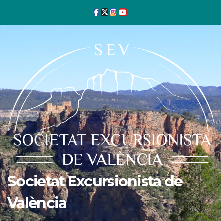
Ir
al
contenido
Societat Excursionista de
València