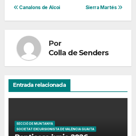
Navegación
Canalons de Alcoi
Sierra Martés
de
entradas
Por
Colla de Senders
Entrada relacionada
SECCIÓ DE MUNTANYA
SOCIETAT EXCURSIONISTA DE VALÈNCIA GUAITA