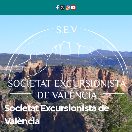
Ir
al
contenido
Societat Excursionista de
València