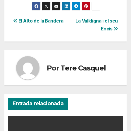
Navegación
El Alto de la Bandera
La Valldigna i el seu
Encís
de
entradas
Por
Tere Casquel
Entrada relacionada