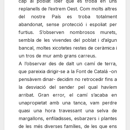
cap al poblat Iber que es troba en uns
replanells de l’extrem Oest. Com molts altres
del nostre País es troba totalment
abandonat, sense protecció i espoliat per
furtius. S’observen nombrosos murets,
sembla de les vivendes del poblat i d’algun
bancal, moltes xicotetes restes de ceràmica i
un tros de mur amb grans carreus.
A l’observar des de dalt un camí de terra,
que pareixia dirigir-se a la Font de Catalá -on
pensàvem dinar- decidim no
retrocedir
fins a
la desviació del sender pel qual havíem
arribat. Gran error, el
camí s’acaba
en
una
propietat amb
una
tanca
, vam
perdre
quasi una hora travessant una selva de
margallons, enfiladisses, esbarzers i plantes
de les més diverses famílies, de les que ens