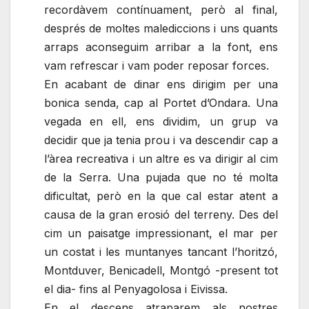
recordàvem contínuament, però al final,
després de moltes malediccions i uns quants
arraps aconseguim arribar a la font, ens
vam refrescar i vam poder reposar forces.
En acabant de dinar ens dirigim per una
bonica senda, cap al Portet d’Ondara. Una
vegada en ell, ens dividim, un grup va
decidir que ja tenia prou i va descendir cap a
l’àrea recreativa i un altre es va dirigir al cim
de la Serra. Una pujada que no té molta
dificultat, però en la que cal estar atent a
causa de la gran erosió del terreny. Des del
cim un paisatge
impressionant
, el mar per
un costat i les muntanyes tancant l’horitzó,
Montduver, Benicadell, Montgó
-present tot
el dia- fins al Penyagolosa i Eivissa.
En el descens atraparem als nostres