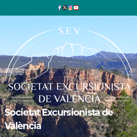
Ir
al
contenido
Societat Excursionista de
València