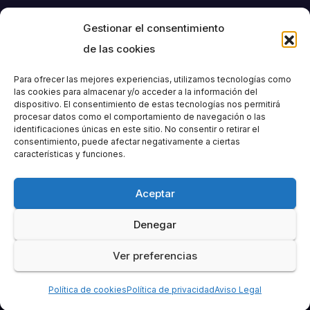
Gestionar el consentimiento
de las cookies
Para ofrecer las mejores experiencias, utilizamos tecnologías como
las cookies para almacenar y/o acceder a la información del
dispositivo. El consentimiento de estas tecnologías nos permitirá
Societat
procesar datos como el comportamiento de navegación o las
identificaciones únicas en este sitio. No consentir o retirar el
consentimiento, puede afectar negativamente a ciertas
Excursionista de
características y funciones.
València
Aceptar
Denegar
Ver preferencias
Funciona gracias a WordPress
|
Tema: Newspaperex de
Themeansar
Política de cookies
Política de privacidad
Aviso Legal