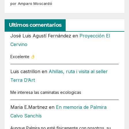
por Amparo Moscardó
Ultimos comentarios
José Luis Agustí Fernández
en
Proyección El
Cervino
Excelente
Luis castrillon
en
Ahillas, ruta i visita al seller
Terra D’Art
Me interesa las caminatas ecologicas
Maria E.Martinez
en
En memoria de Palmira
Calvo Sanchís
Aunque Palmira no esté físicamente con nosotros, su