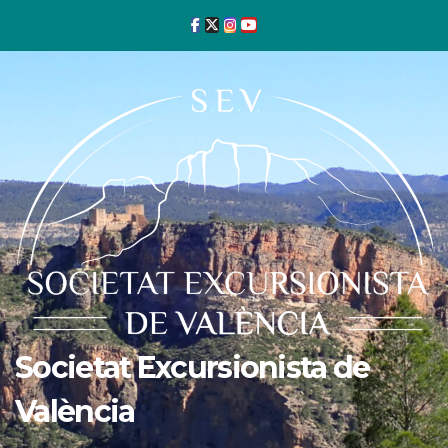
Ir
al
contenido
Societat Excursionista de
València