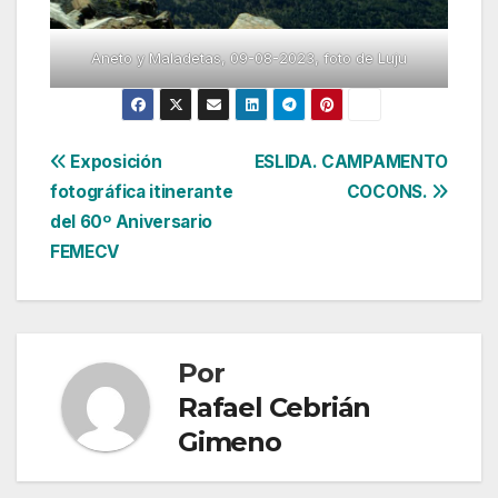
Aneto y Maladetas, 09-08-2023, foto de Luju
Navegación
Exposición
ESLIDA. CAMPAMENTO
fotográfica itinerante
COCONS.
de
del 60º Aniversario
entradas
FEMECV
Por
Rafael Cebrián
Gimeno