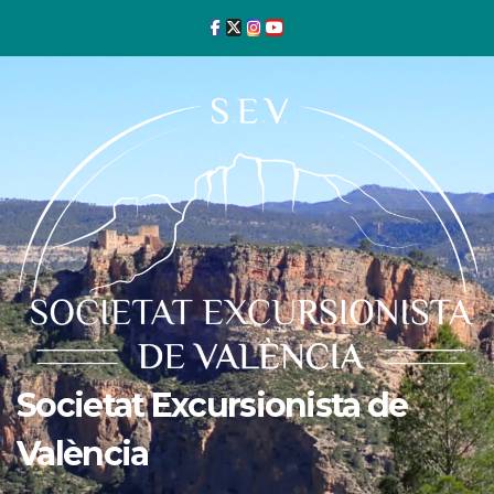
Ir
al
contenido
Societat Excursionista de
València