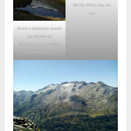
09-08-2023, foto de
Luju
Aneto y Maladeta desde
los ibones de
Villamorta, 17-08-2016,
foto de Miquel Ortiz