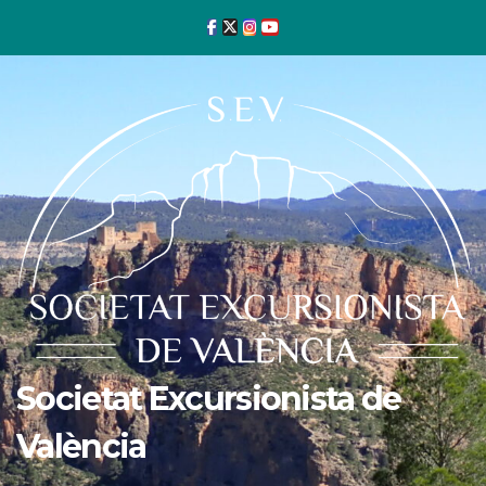
Ir
al
contenido
Societat Excursionista de
València