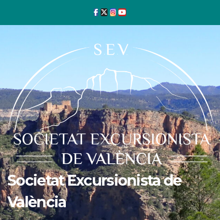
Ir
al
contenido
Societat Excursionista de
València