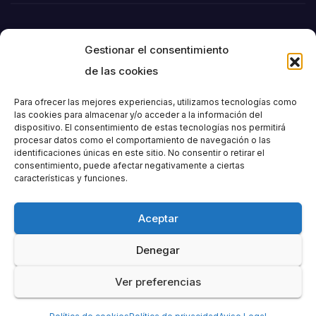
Gestionar el consentimiento
de las cookies
Para ofrecer las mejores experiencias, utilizamos tecnologías como
las cookies para almacenar y/o acceder a la información del
dispositivo. El consentimiento de estas tecnologías nos permitirá
Societat
procesar datos como el comportamiento de navegación o las
identificaciones únicas en este sitio. No consentir o retirar el
consentimiento, puede afectar negativamente a ciertas
Excursionista de
características y funciones.
València
Aceptar
Denegar
Ver preferencias
Funciona gracias a WordPress
|
Tema: Newspaperex de
Themeansar