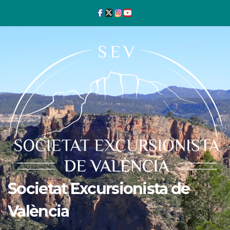
Ir
al
contenido
Societat Excursionista de
València