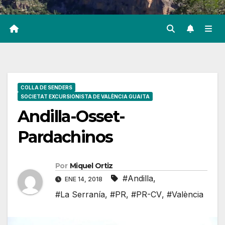
COLLA DE SENDERS
SOCIETAT EXCURSIONISTA DE VALÈNCIA GUAITA
Andilla-Osset-
Pardachinos
Por
Miquel Ortiz
#Andilla
,
ENE 14, 2018
#La Serranía
,
#PR
,
#PR-CV
,
#València