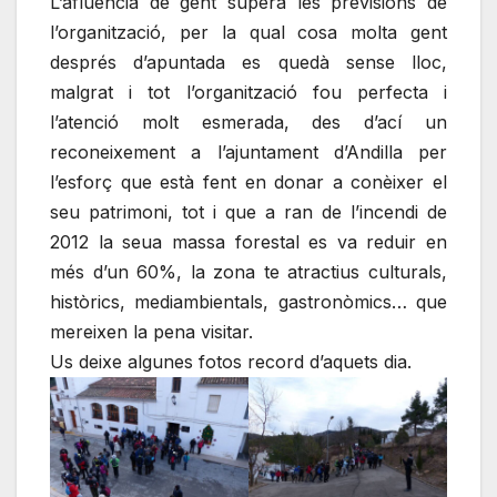
L’afluència de gent superà les previsions de
l’organització, per la qual cosa molta gent
després d’apuntada es quedà sense lloc,
malgrat i tot l’organització fou perfecta i
l’atenció molt esmerada, des d’ací un
reconeixement a l’ajuntament d’Andilla per
l’esforç que està fent en donar a conèixer el
seu patrimoni, tot i que a ran de l’incendi de
2012 la seua massa forestal es va reduir en
més d’un 60%, la zona te atractius culturals,
històrics, mediambientals, gastronòmics… que
mereixen la pena visitar.
Us deixe algunes fotos record d’aquets dia.