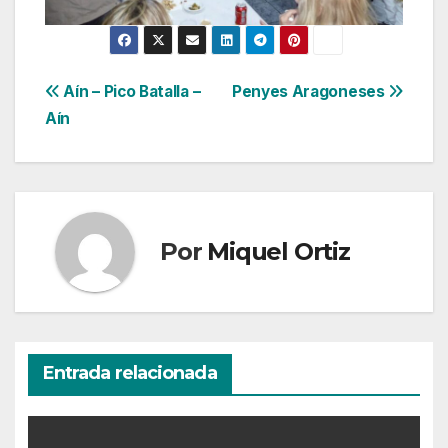
Navegación
Aín – Pico Batalla –
Penyes Aragoneses
Aín
de
entradas
Por
Miquel Ortiz
Entrada relacionada