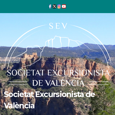
Ir
al
contenido
Societat Excursionista de
València