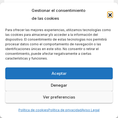
Gestionar el consentimiento
de las cookies
Para ofrecer las mejores experiencias, utilizamos tecnologías como
las cookies para almacenar y/o acceder a la información del
dispositivo. El consentimiento de estas tecnologías nos permitirá
procesar datos como el comportamiento de navegación o las
Novetats
identificaciones únicas en este sitio. No consentir o retirar el
consentimiento, puede afectar negativamente a ciertas
características y funciones.
Qui som?
Aceptar
Federa’t amb nosaltres
Denegar
Les nostres activitats
Colla de Senders
Ver preferencias
Política de cookies
Política de privacidad
Aviso Legal
Secció de Muntanya