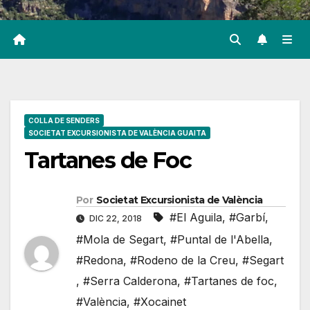
COLLA DE SENDERS
SOCIETAT EXCURSIONISTA DE VALÈNCIA GUAITA
Tartanes de Foc
Por
Societat Excursionista de València
#El Aguila
,
#Garbí
,
DIC 22, 2018
#Mola de Segart
,
#Puntal de l'Abella
,
#Redona
,
#Rodeno de la Creu
,
#Segart
,
#Serra Calderona
,
#Tartanes de foc
,
#València
,
#Xocainet