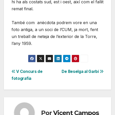
hi ha als costats sud, est i oest, així com el fallit
remat final.
També com anècdota podrem vore en una
foto antiga, a un soci de l’CUM, ja mort, fent
un treball de neteja de l’exterior de la Torre,
l’any 1959.
Navegación
V Concurs de
De Beselga al Garbí
fotografia
de
entradas
Por
Vicent Campos