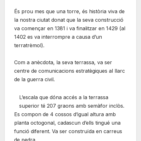
És prou mes que una torre, és història viva de
la nostra ciutat donat que la seva construcció
va començar en 1381 i va finalitzar en 1429 (al
1402 es va interrompre a causa d’un
terratrèmol).
Com a anècdota, la seva terrassa, va ser
centre de comunicacions estratègiques al llarc
de la guerra civil.
L’escala que dóna accés a la terrassa
superior té 207 graons amb semàfor inclòs.
Es compon de 4 cossos d’igual altura amb
planta octogonal, cadascun d’ells tingué una
funció diferent. Va ser construïda en carreus
de pedra.