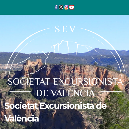
Ir
al
contenido
Societat Excursionista de
València