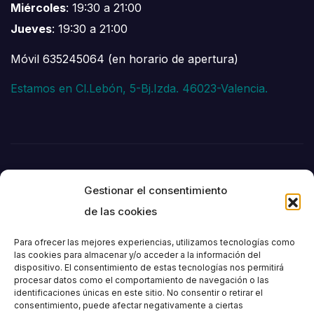
Miércoles
: 19:30 a 21:00
Jueves
: 19:30 a 21:00
Móvil 635245064 (en horario de apertura)
Estamos en Cl.Lebón, 5-Bj.Izda. 46023-Valencia.
Gestionar el consentimiento
de las cookies
Para ofrecer las mejores experiencias, utilizamos tecnologías como
las cookies para almacenar y/o acceder a la información del
dispositivo. El consentimiento de estas tecnologías nos permitirá
Societat
procesar datos como el comportamiento de navegación o las
identificaciones únicas en este sitio. No consentir o retirar el
consentimiento, puede afectar negativamente a ciertas