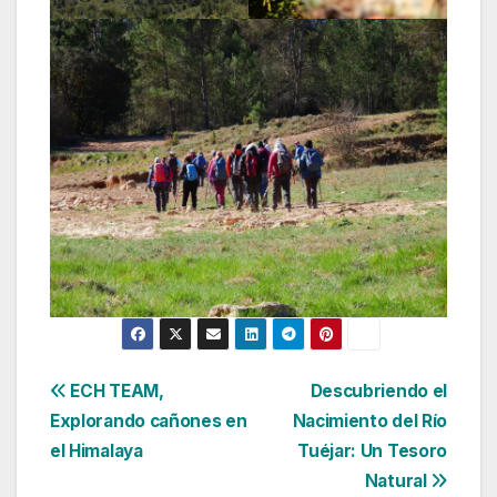
Navegación
ECH TEAM,
Descubriendo el
Explorando cañones en
Nacimiento del Río
de
el Himalaya
Tuéjar: Un Tesoro
entradas
Natural