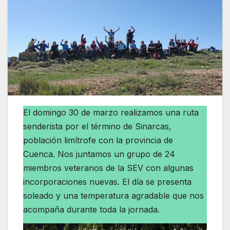
El domingo 30 de marzo realizamos una ruta
senderista por el término de Sinarcas,
población limítrofe con la provincia de
Cuenca. Nos juntamos un grupo de 24
miembros veteranos de la SEV con algunas
incorporaciones nuevas. El día se presenta
soleado y una temperatura agradable que nos
acompaña durante toda la jornada.