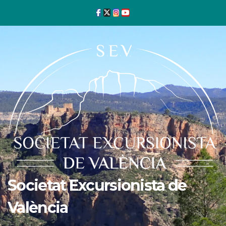
Ir
al
contenido
Societat Excursionista de
València