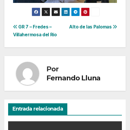
Navegación
GR 7 – Fredes –
Alto de las Palomas
Villahermosa del Río
de
entradas
Por
Fernando Lluna
Entrada relacionada