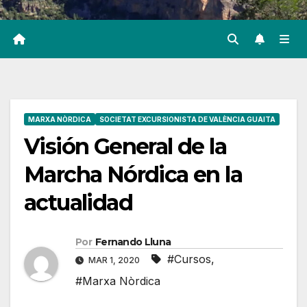
MARXA NÒRDICA
SOCIETAT EXCURSIONISTA DE VALÈNCIA GUAITA
Visión General de la
Marcha Nórdica en la
actualidad
Por
Fernando Lluna
#Cursos
,
MAR 1, 2020
#Marxa Nòrdica