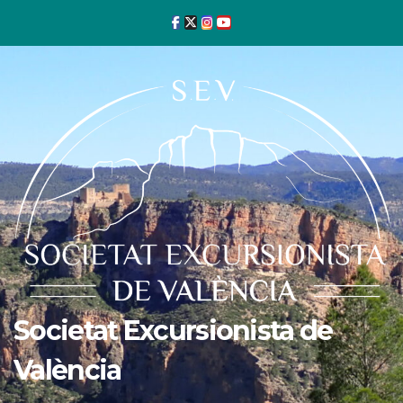
Ir
al
contenido
Societat Excursionista de
València