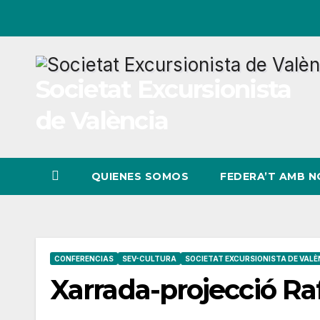
Ir
al
contenido
Societat Excursionista
de València
QUIENES SOMOS
FEDERA’T AMB 
CONFERENCIAS
SEV-CULTURA
SOCIETAT EXCURSIONISTA DE VALÈ
Xarrada-projecció R