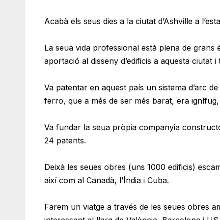
Acabà els seus dies a la ciutat d’Ashville a l’es
La seua vida professional està plena de grans 
aportació al disseny d’edificis a aquesta ciutat 
Va patentar en aquest país un sistema d’arc de 
ferro, que a més de ser més barat, era ignífu
Va fundar la seua pròpia companyia constructora,
24 patents.
Deixà les seues obres (uns 1000 edificis) esc
així com al Canadà, l’Índia i Cuba.
Farem un viatge a través de les seues obres am
interessant al llarg de València, Barcelona i US