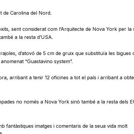
tat de Carolina del Nord.
èxits, sent considerat com l’Arquitecte de Nova York per la
i també a la resta d’USA.
rajoles, d’atovó de 5 cm de gruix que substituïa les bigues 
g, anomenat “Guastavino system”.
 arribant a tenir 12 oficines a tot el país i arribant a obte
ampades no només a Nova York sinò també a la resta dels 
b fantàstiques imatges i comentaris de la seua vida molt
A.