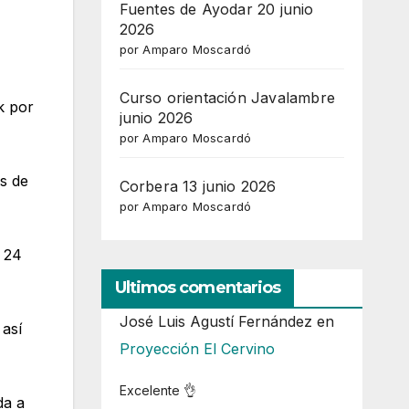
Fuentes de Ayodar 20 junio
2026
por Amparo Moscardó
Curso orientación Javalambre
k por
junio 2026
por Amparo Moscardó
as de
Corbera 13 junio 2026
por Amparo Moscardó
r 24
Ultimos comentarios
José Luis Agustí Fernández
en
 así
Proyección El Cervino
Excelente 👌
da a