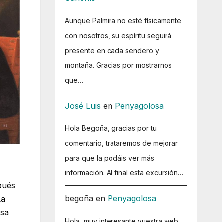
Aunque Palmira no esté físicamente
con nosotros, su espíritu seguirá
presente en cada sendero y
montaña. Gracias por mostrarnos
que…
José Luis
en
Penyagolosa
Hola Begoña, gracias por tu
comentario, trataremos de mejorar
para que la podáis ver más
información. Al final esta excursión…
spués
begoña
en
Penyagolosa
La
esa
Hola, muy interesante vuestra web