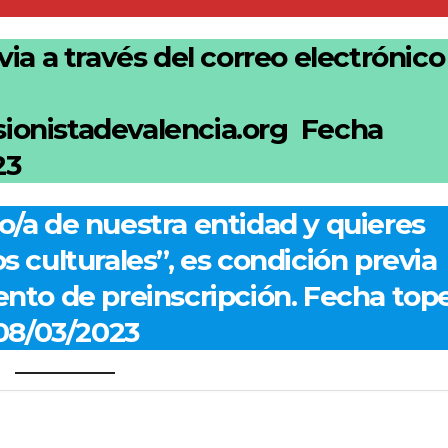
via a través del correo electrónico
ionistadevalencia.org Fecha
23
io/a de nuestra entidad y quieres
os culturales”, es condición previa
to de preinscripción. Fecha tope
08/03/2023