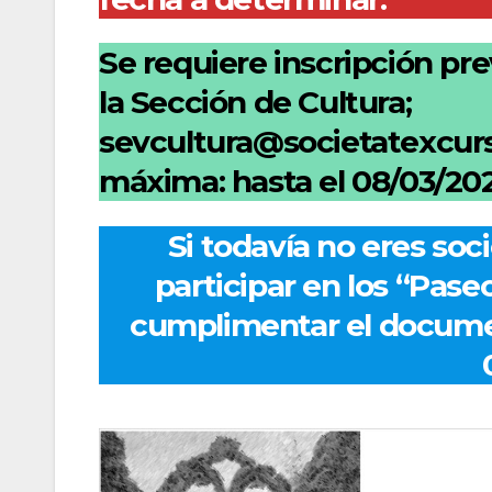
Se requiere inscripción pre
la Sección de Cultura;
sevcultura@societatexcurs
máxima: hasta el 08/03/20
Si todavía no eres soc
participar en los “Pase
cumplimentar el documen