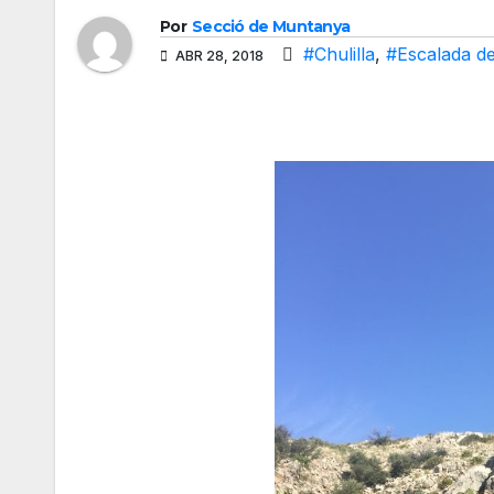
Por
Secció de Muntanya
#Chulilla
,
#Escalada de
ABR 28, 2018