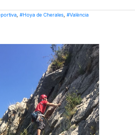
portiva
,
#Hoya de Cherales
,
#València