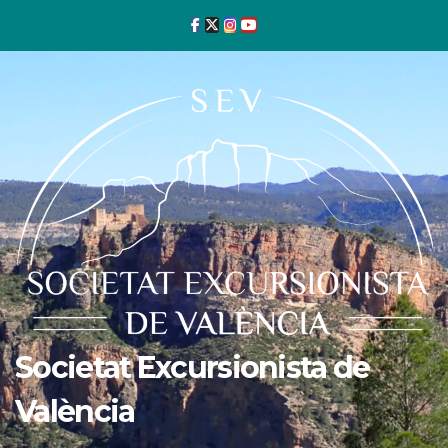
Ir
al
contenido
Societat Excursionista de
València