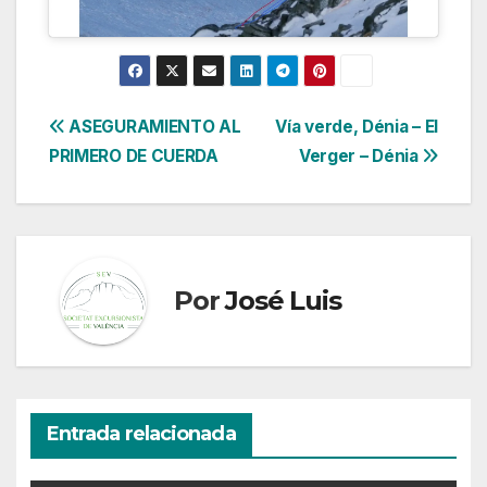
Navegación
ASEGURAMIENTO AL
Vía verde, Dénia – El
PRIMERO DE CUERDA
Verger – Dénia
de
entradas
Por
José Luis
Entrada relacionada