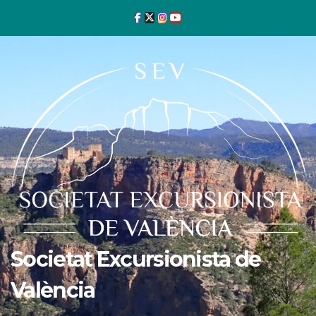
Ir
al
contenido
Societat Excursionista de
València