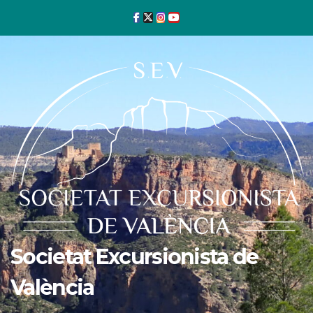
Ir
al
contenido
Societat Excursionista de
València