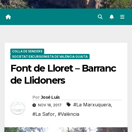
COLLA DE SENDERS
SOCIETAT EXCURSIONISTA DE VALÈNCIA GUAITA
Font de Lloret – Barranc
de Llidoners
Por
José Luis
#La Marxuquera
,
NOV 18, 2017
#La Safor
,
#València