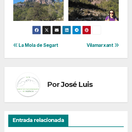
Navegación
La Mola de Segart
Vilamarxant
de
entradas
Por
José Luis
Entrada relacionada