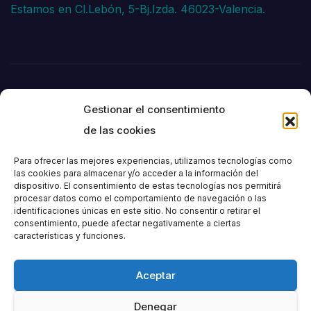
Estamos en Cl.Lebón, 5-Bj.Izda. 46023-Valencia.
Gestionar el consentimiento
de las cookies
Para ofrecer las mejores experiencias, utilizamos tecnologías como
las cookies para almacenar y/o acceder a la información del
dispositivo. El consentimiento de estas tecnologías nos permitirá
Societat
procesar datos como el comportamiento de navegación o las
identificaciones únicas en este sitio. No consentir o retirar el
consentimiento, puede afectar negativamente a ciertas
Excursionista de
características y funciones.
València
Aceptar
Denegar