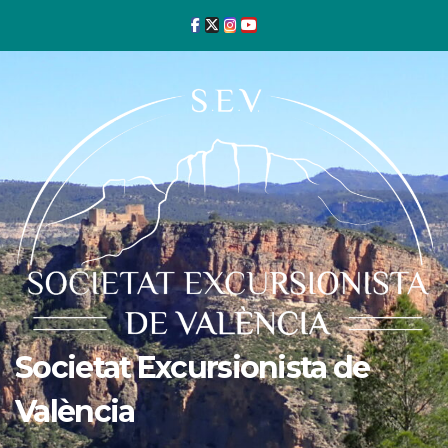
Ir
al
contenido
Societat Excursionista de
València