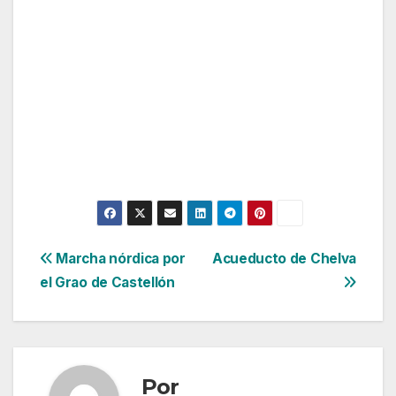
Navegación
Marcha nórdica por
Acueducto de Chelva
el Grao de Castellón
de
entradas
Por