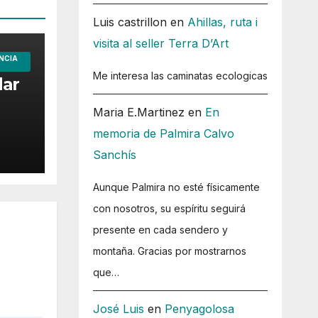
Luis castrillon
en
Ahillas, ruta i
visita al seller Terra D’Art
NCIA
Me interesa las caminatas ecologicas
dar
Maria E.Martinez
en
En
memoria de Palmira Calvo
Sanchís
Aunque Palmira no esté físicamente
con nosotros, su espíritu seguirá
presente en cada sendero y
montaña. Gracias por mostrarnos
que…
José Luis
en
Penyagolosa