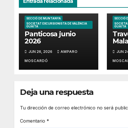
Entrada relacionada
SECCIÓ DE MUNTANYA
SECCIÓ 
SOCIETAT EXCURSIONISTA DE VALÈNCIA
SOCIETA
GUAITA
GUAITA
Panticosa junio
Trav
2026
Mala
202
JUN 26, 2026
AMPARO
JUN 2
MOSCARDÓ
MOSCA
Deja una respuesta
Tu dirección de correo electrónico no será publi
Comentario
*