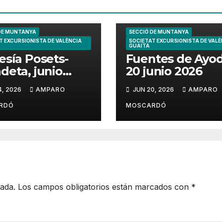
DE MUNTANYA
SECCIÓ DE MUNTANYA
T EXCURSIONISTA DE VALÈNCIA
SOCIETAT EXCURSIONISTA DE VALÈ
GUAITA
esía Posets-
Fuentes de Ayo
deta, junio
20 junio 2026
6
4, 2026
AMPARO
JUN 20, 2026
AMPARO
RDÓ
MOSCARDÓ
cada.
Los campos obligatorios están marcados con
*