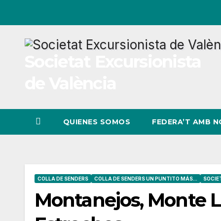
Ir
al
contenido
Societat Excursionista
de València
QUIENES SOMOS
FEDERA’T AMB 
COLLA DE SENDERS
COLLA DE SENDERS UN PUNTITO MÁS...
SOCIE
Montanejos, Monte L