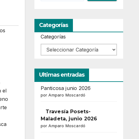
Categorías
hos
Categorías
Ultimas entradas
n
Panticosa junio 2026
 el
por Amparo Moscardó
meno
rte
Travesía Posets-
Maladeta, junio 2026
sca
por Amparo Moscardó