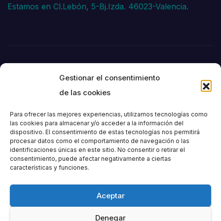
Estamos en Cl.Lebón, 5-Bj.Izda. 46023-Valencia.
Gestionar el consentimiento
de las cookies
Para ofrecer las mejores experiencias, utilizamos tecnologías como
las cookies para almacenar y/o acceder a la información del
dispositivo. El consentimiento de estas tecnologías nos permitirá
Societat
procesar datos como el comportamiento de navegación o las
identificaciones únicas en este sitio. No consentir o retirar el
consentimiento, puede afectar negativamente a ciertas
Excursionista de
características y funciones.
València
Aceptar
Denegar