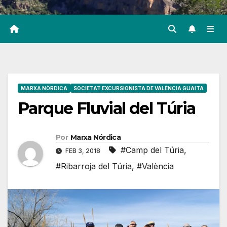
MARXA NÒRDICA
SOCIETAT EXCURSIONISTA DE VALÈNCIA GUAITA
Parque Fluvial del Túria
Por
Marxa Nórdica
#Camp del Túria
,
FEB 3, 2018
#Ribarroja del Túria
,
#València