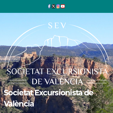
Ir
al
contenido
Societat Excursionista de
València