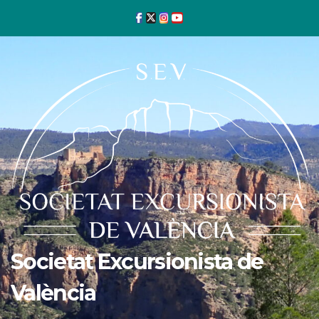
Ir
al
contenido
Societat Excursionista de
València