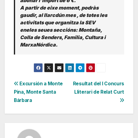
abonar l’ímport de 6 €.
A partir de eixe moment, podràs
gaudir, al llarcdún mes , de totes les
activitats que organitza la SEV
eneles seues seccións: Montaña,
Colla de Senders, Familia, Cultura i
MarxaNórdica.
Navegación
Excursión a Monte
Resultat del I Concurs
Pina, Monte Santa
Lliterari de Relat Curt
de
Bárbara
entradas