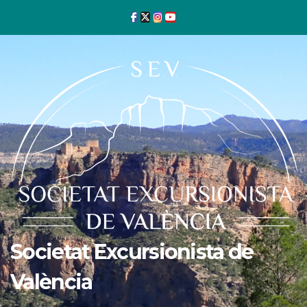
Ir
al
contenido
Societat Excursionista de
València