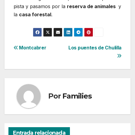
pista y pasamos por la
reserva de animales
y
la
casa forestal
.
Navegación
Montcabrer
Los puentes de Chulilla
de
entradas
Por
Families
Entrada relacionada