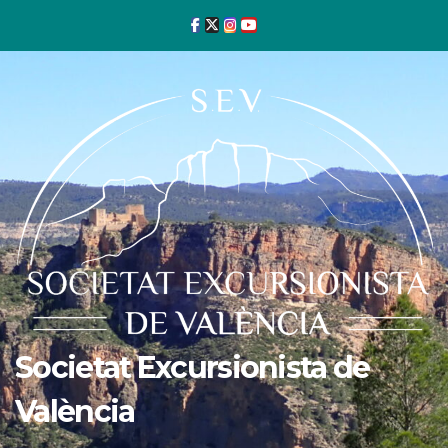
Ir
al
contenido
Societat Excursionista de
València