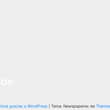
 de
iona gracias a WordPress
|
Tema: Newspaperex de
Themea